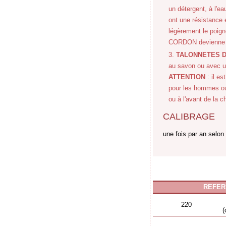
un détergent, à l'e
ont une résistance
légèrement le poig
CORDON devienne i
TALONNETES 
au savon ou avec un
ATTENTION
: il es
pour les hommes ou 
ou à l'avant de la
CALIBRAGE
une fois par an selo
REFER
220
(