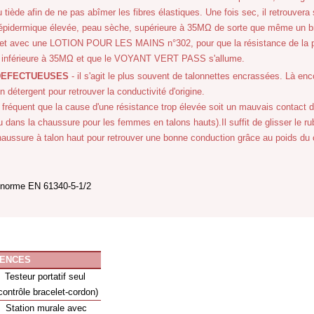
au tiède afin de ne pas abîmer les fibres élastiques. Une fois sec, il retrouv
 épidermique élevée, peau sèche, supérieure à 35MΩ de sorte que même un b
net avec une LOTION POUR LES MAINS n°302, pour que la résistance de la 
nférieure à 35MΩ et que le VOYANT VERT PASS s'allume.
DEFECTUEUSES
- il s'agit le plus souvent de talonnettes encrassées. Là encor
 détergent pour retrouver la conductivité d'origine.
t fréquent que la cause d'une résistance trop élevée soit un mauvais contact
dans la chaussure pour les femmes en talons hauts).Il suffit de glisser le ru
 chaussure à talon haut pour retrouver une bonne conduction grâce au poids
n norme EN 61340-5-1/2
ENCES
Testeur portatif seul
contrôle bracelet-cordon)
Station murale avec