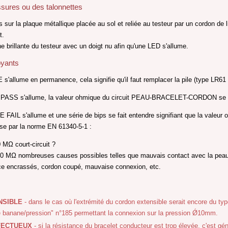
sures ou des talonnettes
is sur la plaque métallique placée au sol et reliée au testeur par un cordon d
t.
he brillante du testeur avec un doigt nu afin qu'une LED s'allume.
oyants
allume en permanence, cela signifie qu'il faut remplacer la pile (type LR61
ASS s'allume, la valeur ohmique du circuit PEAU-BRACELET-CORDON se tro
AIL s'allume et une série de bips se fait entendre signifiant que la val
ise par la norme EN 61340-5-1 :
MΩ court-circuit ?
Ω nombreuses causes possibles telles que mauvais contact avec la peau, 
ce encrassés, cordon coupé, mauvaise connexion, etc.
NSIBLE
- dans le cas où l'extrémité du cordon extensible serait encore du typ
he banane/pression" n°185 permettant la connexion sur la pression Ǿ10mm.
FECTUEUX
- si la résistance du bracelet conducteur est trop élevée, c'est gén