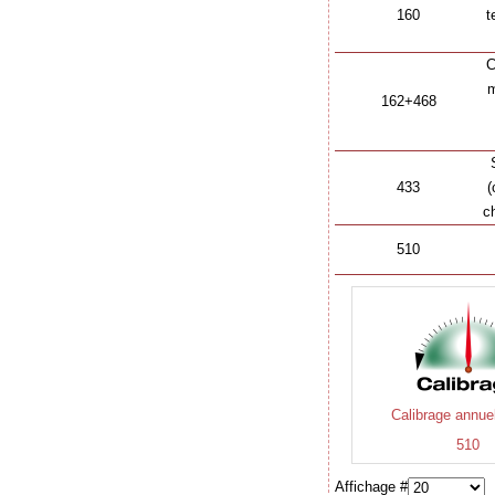
160
t
C
m
162+468
433
(
c
510
Calibrage annuel
510
Affichage #