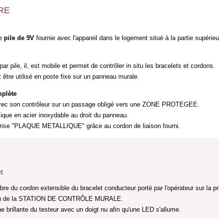
RE
le
pile de 9V
fournie avec l'appareil dans le logement situé à la partie supérie
par pile, il, est mobile et permet de contrôler in situ les bracelets et cordons.
 être utilisé en poste fixe sur un panneau murale.
mplète
 avec son contrôleur sur un passage obligé vers une ZONE PROTEGEE.
lique en acier inoxydable au droit du panneau.
a prise "PLAQUE METALLIQUE" grâce au cordon de liaison fourni.
t
libre du cordon extensible du bracelet conducteur porté par l'opérateur sur la 
eau de la STATION DE CONTRÔLE MURALE.
he brillante du testeur avec un doigt nu afin qu'une LED s'allume.