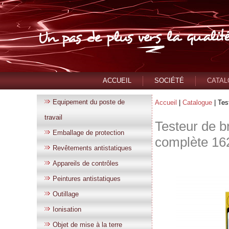
ACCUEIL
SOCIÉTÉ
CATA
Equipement du poste de
Accueil
|
Catalogue
|
Tes
travail
Testeur de b
Emballage de protection
complète
16
Revêtements antistatiques
Appareils de contrôles
Peintures antistatiques
Outillage
Ionisation
Objet de mise à la terre