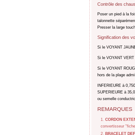
Contrôle des chaus
Poser un pied à la fo
talonnette séparémen
Presser la large touc
Signification des v
Si le VOYANT JAUNE s'
Si le VOYANT VERT P
Si le VOYANT ROUGE F
hors de la plage adm
INFERIEURE à 0,750 
SUPERIEURE à 35,00 M
ou semelle conductri
REMARQUES
CORDON EXTE
convertisseur "fic
BRACELET DE