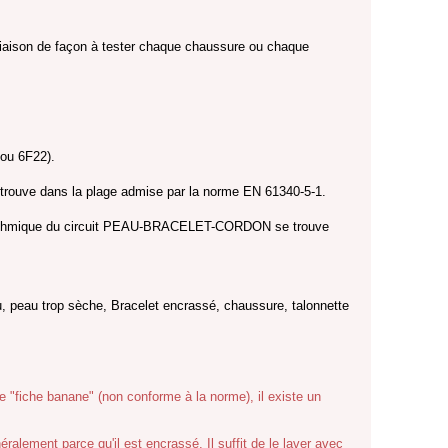
e liaison de façon à tester chaque chaussure ou chaque
 ou 6F22).
uve dans la plage admise par la norme EN 61340-5-1.
eur ohmique du circuit PEAU-BRACELET-CORDON se trouve
peau trop sèche, Bracelet encrassé, chaussure, talonnette
e "fiche banane" (non conforme à la norme), il existe un
éralement parce qu'il est encrassé. Il suffit de le laver avec