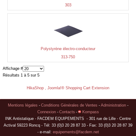
303
Polystyrène électro-conducteur
313-750
Affichage #
Résultats 1 à 5 sur 5
HikaShop , Joomla!® Shopping Cart Extension
Mentions légales
-
Conditions Générales de Ventes
-
Administration
-
Connexion
-
Contacts
-
Kompass
INK Antistatique - FACDEM EQUIPEMENTS - 301 rue de Lille - Centre
Actival 59223 Roncq - Tél: 33 (0)3 20 28 87 33 - Fax: 33 (0)3 20 28 87 39
- e-mail:
equipements@facdem.net